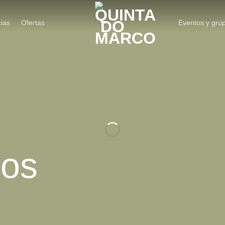
ias
Ofertas
Eventos y gru
mos