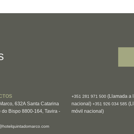
s
CTOS
(Llamada a la
+351 281 971 500
 Marco, 632A Santa Catarina
nacional)
(Ll
+351 926 034 585
 do Bispo 8800-164, Tavira -
móvil nacional)
@hotelquintadomarco.com