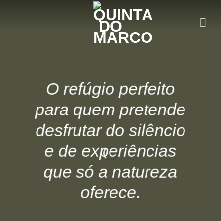
Skip
to
content
O refúgio perfeito
para quem pretende
desfrutar do silêncio
e de experiências
que só a natureza
oferece.