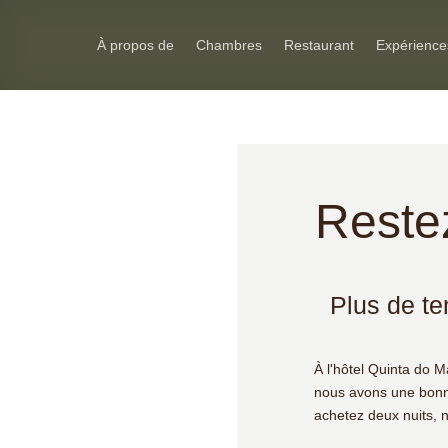
Skip
to
À propos de
Chambres
Restaurant
Expérience
content
Reste
Plus de te
À l'hôtel Quinta do Ma
nous avons une bonne
achetez deux nuits, n