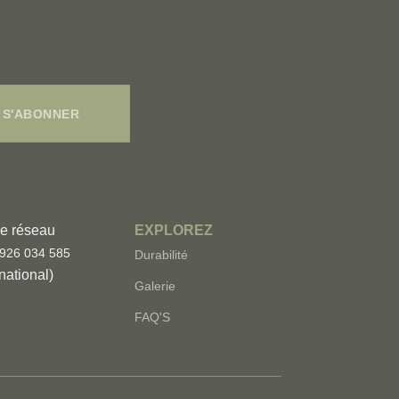
S'ABONNER
le réseau
EXPLOREZ
926 034 585
Durabilité
national)
Galerie
FAQ'S